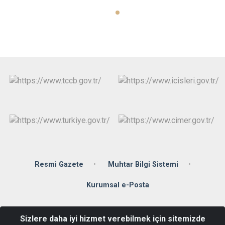
Resmi Gazete
Muhtar Bilgi Sistemi
Kurumsal e-Posta
Çay Mahallesi Yıldıray Çınar Bulvarı No.31, 55500 Çarşamba
Sizlere daha iyi hizmet verebilmek için sitemizde
SAMSUN