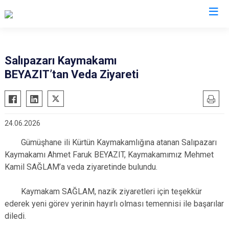
Samsun
Salıpazarı Kaymakamı
BEYAZIT’tan Veda Ziyareti
19 Mayıs
Salıpazarı
Alaçam
Tekkeköy
Asarcık
Terme
24.06.2026
Ayvacık
Vezirköprü
Gümüşhane ili Kürtün Kaymakamlığına atanan Salıpazarı
Bafra
Yakakent
Kaymakamı Ahmet Faruk BEYAZIT, Kaymakamımız Mehmet
Çarşamba
Atakum
Kamil SAĞLAM’a veda ziyaretinde bulundu.
Havza
Canik
Kavak
Kaymakam SAĞLAM, nazik ziyaretleri için teşekkür
İlkadım
ederek yeni görev yerinin hayırlı olması temennisi ile başarılar
Ladik
diledi.