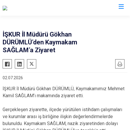
Samsun
İŞKUR İl Müdürü Gökhan
DÜRÜMLÜ’den Kaymakam
19 Mayıs
Salıpazarı
SAĞLAM’a Ziyaret
Alaçam
Tekkeköy
Asarcık
Terme
Ayvacık
Vezirköprü
02.07.2026
Bafra
Yakakent
İŞKUR İl Müdürü Gökhan DÜRÜMLÜ, Kaymakamımız Mehmet
Çarşamba
Atakum
Kamil SAĞLAM’ı makamında ziyaret etti.
Havza
Canik
Kavak
İlkadım
Gerçekleşen ziyarette, ilçede yürütülen istihdam çalışmaları
ve kurumlar arası iş birliğine ilişkin değerlendirmelerde
Ladik
bulunuldu. Kaymakam SAĞLAM, nazik ziyaretinden dolayı