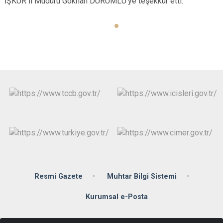
İŞKUR İl Müdürü Gökhan DÜRÜMLÜ’ye teşekkür etti.
Resmi Gazete
Muhtar Bilgi Sistemi
Kurumsal e-Posta
Çay Mahallesi Yıldıray Çınar Bulvarı No.31, 55500 Çarşamba