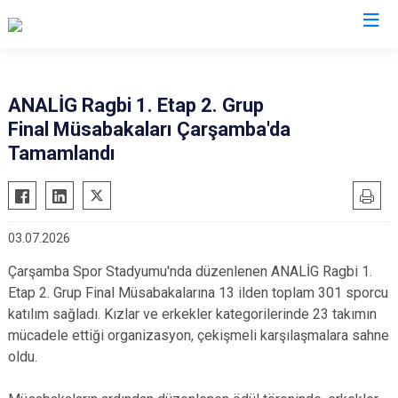
Samsun
ANALİG Ragbi 1. Etap 2. Grup
Final Müsabakaları Çarşamba'da
19 Mayıs
Salıpazarı
Tamamlandı
Alaçam
Tekkeköy
Asarcık
Terme
Ayvacık
Vezirköprü
03.07.2026
Bafra
Yakakent
Çarşamba Spor Stadyumu'nda düzenlenen ANALİG Ragbi 1.
Çarşamba
Atakum
Etap 2. Grup Final Müsabakalarına 13 ilden toplam 301 sporcu
Havza
Canik
katılım sağladı. Kızlar ve erkekler kategorilerinde 23 takımın
Kavak
İlkadım
mücadele ettiği organizasyon, çekişmeli karşılaşmalara sahne
oldu.
Ladik