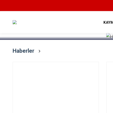
Devamını Oku
KAY
Haberler