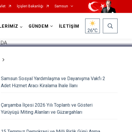
vlet
İçişleri Bakanlığı
Samsun
1
/
5
LERİMİZ
GÜNDEM
İLETİŞİM
26
°C
Samsun Sosyal Yardımlaşma ve Dayanışma Vakfı 2
Salıpazarı
Adet Hizmet Aracı Kiralama İhale İlanı
Tekkeköy
Terme
Çarşamba İlçesi 2026 Yılı Toplantı ve Gösteri
Yürüyüşü Miting Alanları ve Güzargahları
Vezirköprü
Yakakent
15 Temmuz Demokrasi ve Milli Birlik Günü Anma