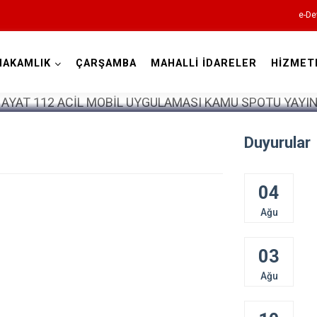
e-De
MAKAMLIK
ÇARŞAMBA
MAHALLİ İDARELER
HİZMET
Samsun
Duyurular
04
19 Mayıs
Ağu
Alaçam
Asarcık
03
Ayvacık
Ağu
Bafra