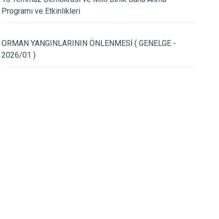
Atakum
Programı ve Etkinlikleri
Canik
İlkadım
28.07.2026
ORMAN YANGINLARININ ÖNLENMESİ ( GENELGE -
ibi Engelli Vatandaşlarımıza
Terme Kaymakamı C
2026/01 )
alye Desteği
Kaymakamımız Mehm
SAĞLAM'a Ziyaret