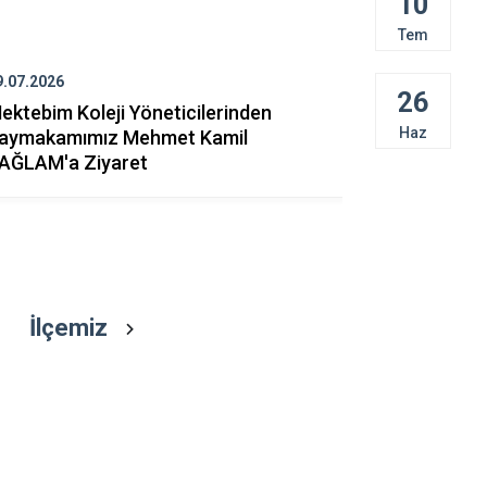
10
Çarşamba
Tem
Havza
Kavak
9.07.2026
28.07.2026
26
ektebim Koleji Yöneticilerinden
İhtiyaç Sah
Ladik
Haz
aymakamımız Mehmet Kamil
Akülü Sand
AĞLAM'a Ziyaret
İlçemiz